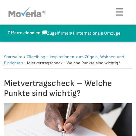
Zum
Men
☰
Inhalt
springen
🚚
✈️
Offerte einholen:
Zügelfirmen
Internationale Umzüge
Startseite
›
Zügelblog – Inspirationen zum Zügeln, Wohnen und
Einrichten
›
Mietvertragscheck – Welche Punkte sind wichtig?
Mietvertragscheck – Welche
Punkte sind wichtig?