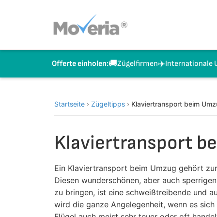
Zum
Inhalt
springen
🚚
✈️
Zügelfirmen
Internationale
Offerte einholen:
Startseite
›
Zügeltipps
›
Klaviertransport beim Umzu
Klaviertransport b
Ein Klaviertransport beim Umzug gehört zu
Diesen wunderschönen, aber auch sperrigen
zu bringen, ist eine schweißtreibende und a
wird die ganze Angelegenheit, wenn es sich 
Flügel auch meist sehr teuer oder oft handel