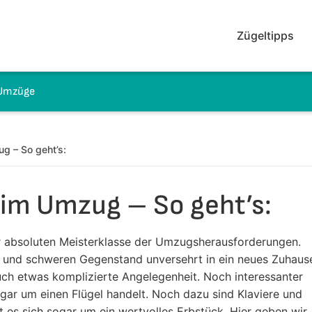
Zügeltipps
 Umzüge
g – So geht’s:
eim Umzug – So geht’s:
r absoluten Meisterklasse der Umzugsherausforderungen.
 und schweren Gegenstand unversehrt in ein neues Zuhaus
uch etwas komplizierte Angelegenheit. Noch interessanter
gar um einen Flügel handelt. Noch dazu sind Klaviere und
t es sich sogar um ein wertvolles Erbstück. Hier geben wir